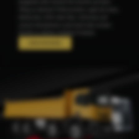
begleitet dich Schritt für Schritt auf dem
Weg zu deinem Führerschein, egal ob Auto,
Motorrad, LKW oder Bus. Vertraue auf
unsere Kompetenz und mach den ersten
Schritt zu deiner mobilen Freiheit.
MEHR ERFAHREN