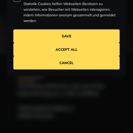
Statistik-Cookies helfen Webseiten-Besitzern zu
verstehen, wie Besucher mit Webseiten interagieren,
indem Informationen anonym gesammelt und gemeldet
werden.
Standorte
SAVE
ACCEPT ALL
CANCEL
Pressath
Zentrale
Anmeldung telefonisch, oder persönlich
jeden Dienstag um 17 Uhr in Döllnitz
Industriegebiet Döllnitz 4
92690 Pressath