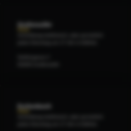
Grafenwöhr
Filiale
Anmeldung telefonisch, oder persönlich
jeden Dienstag um 17 Uhr in Döllnitz
Sattlergasse 2
92655 Grafenwöhr
Eschenbach
Filiale
Anmeldung telefonisch, oder persönlich
jeden Dienstag um 17 Uhr in Döllnitz