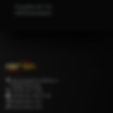
Pressather Str. 17a
92676 Eschenbach
Industriegebiet Döllnitz 4
92690 Pressath
+49 96 44 / 3 58
+49 96 44 / 68 97 39
info@oetter.com
www.oetter.com