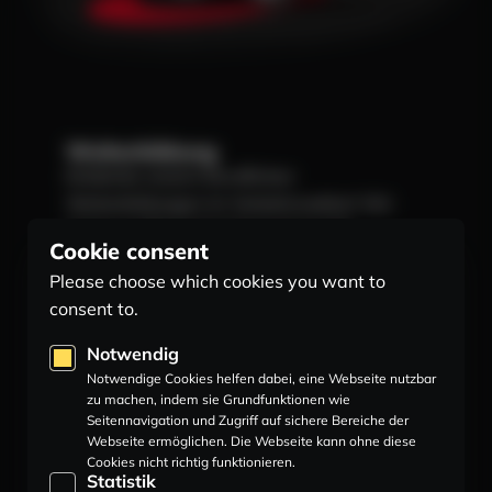
Weiterbildung
Entdecke unsere beruflichen
Weiterbildungen im Verkehrssektor! Wir
bieten maßgeschneiderte Kurse für
Cookie consent
Berufskraftfahrer, Fahrlehrer und
Please choose which cookies you want to
Logistikexperten. Mit unserer praxisnahen
consent to.
Ausbildung und erfahrenen Dozenten bist
du bestens gerüstet für deine Karriere im
Notwendig
Verkehrswesen. Starte jetzt durch und
Notwendige Cookies helfen dabei, eine Webseite nutzbar
sichere dir deinen Platz in der Zukunft der
zu machen, indem sie Grundfunktionen wie
Seitennavigation und Zugriff auf sichere Bereiche der
Mobilität!
Webseite ermöglichen. Die Webseite kann ohne diese
MEHR ERFAHREN
Cookies nicht richtig funktionieren.
Statistik