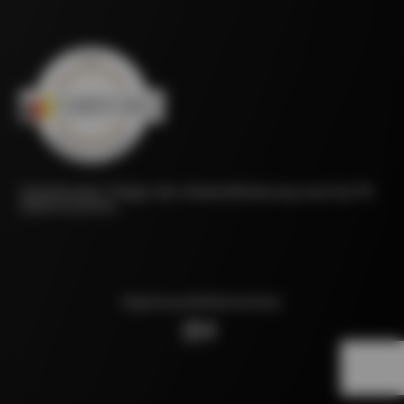
Anerkannter Träger der Arbeitsförderung nach §178
SGB III (AZAV)
Impressum
Datenschutz