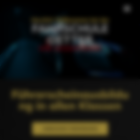
Herzlich Willkommen bei der
FAHRSCHULE
OETTER
WIR ZEIGENS EUCH!
Führerscheinausbildu
ng in allen Klassen
ANMELDUNG THEORIEKURSE